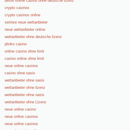
beste online casino ohne deutsche lizenz
crypto casinos
crypto casinos online
seriöse neue wettanbieter
neue wettanbieter online
wettanbieter ohne deutsche lizenz
plinko casino
online casino ohne limit
casino online ohne limit
neue online casinos
casino ohne oasis
wettanbieter ohne oasis
wettanbieter ohne lizenz
wettanbieter ohne oasis
wettanbieter ohne Lizenz
neue online casino
neue online casinos
neue online casinos