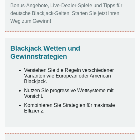
Bonus-Angebote, Live-Dealer-Spiele und Tipps für
deutsche Blackjack-Seiten. Starten Sie jetzt Ihren
Weg zum Gewinn!
Blackjack Wetten und
Gewinnstrategien
Verstehen Sie die Regeln verschiedener
Varianten wie European oder American
Blackjack.
Nutzen Sie progressive Wettsysteme mit
Vorsicht.
Kombinieren Sie Strategien für maximale
Effizienz.