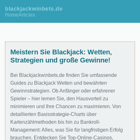
blackjackwinbets.de
Home
Articles
Meistern Sie Blackjack: Wetten,
Strategien und große Gewinne!
Bei Blackjackwinbets.de finden Sie umfassende
Guides zu Blackjack Wetten und bewährten
Gewinnstrategien. Ob Anfänger oder erfahrener
Spieler – hier lernen Sie, den Hausvorteil zu
minimieren und Ihre Chancen zu maximieren. Von
detaillierten Basisstrategie-Charts über
Kartenzählmethoden bis hin zu Bankroll-
Management: Alles, was Sie für langfristigen Erfolg
brauchen. Entdecken Sie Top-Online-Casinos,