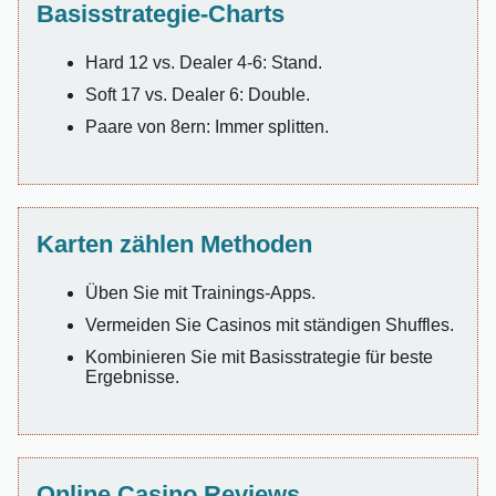
Basisstrategie-Charts
Hard 12 vs. Dealer 4-6: Stand.
Soft 17 vs. Dealer 6: Double.
Paare von 8ern: Immer splitten.
Karten zählen Methoden
Üben Sie mit Trainings-Apps.
Vermeiden Sie Casinos mit ständigen Shuffles.
Kombinieren Sie mit Basisstrategie für beste
Ergebnisse.
Online Casino Reviews