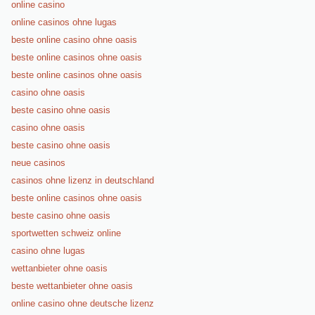
online casino
online casinos ohne lugas
beste online casino ohne oasis
beste online casinos ohne oasis
beste online casinos ohne oasis
casino ohne oasis​
beste casino ohne oasis
casino ohne oasis​
beste casino ohne oasis
neue casinos
casinos ohne lizenz in deutschland
beste online casinos ohne oasis
beste casino ohne oasis
sportwetten schweiz online
casino ohne lugas
wettanbieter ohne oasis
beste wettanbieter ohne oasis
online casino ohne deutsche lizenz