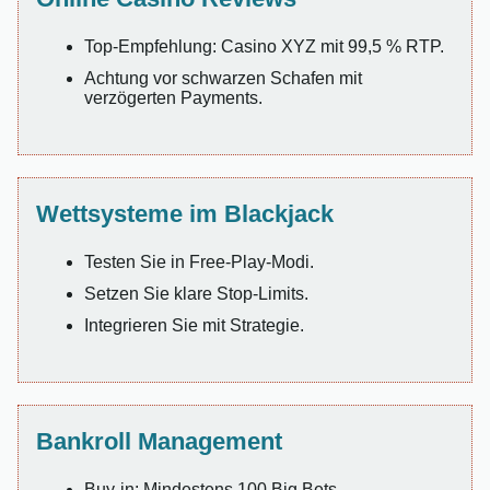
Top-Empfehlung: Casino XYZ mit 99,5 % RTP.
Achtung vor schwarzen Schafen mit
verzögerten Payments.
Wettsysteme im Blackjack
Testen Sie in Free-Play-Modi.
Setzen Sie klare Stop-Limits.
Integrieren Sie mit Strategie.
Bankroll Management
Buy-in: Mindestens 100 Big Bets.