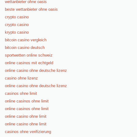
wettanbieter ohne oasis
beste wettanbieter ohne oasis
crypto casino
crypto casino
krypto casino
bitcoin casino vergleich
bitcoin casino deutsch
sportwetten online schweiz
online casinos mit echtgeld
online casino ohne deutsche lizenz
casino ohne lizenz
online casino ohne deutsche lizenz
casinos ohne limit
online casinos ohne limit
online casinos ohne limit
online casino ohne limit
online casino ohne limit
casinos ohne verifizierung