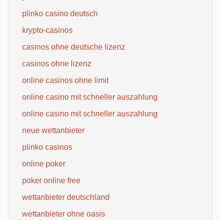
plinko casino deutsch
krypto-casinos
casinos ohne deutsche lizenz
casinos ohne lizenz
online casinos ohne limit
online casino mit schneller auszahlung
online casino mit schneller auszahlung
neue wettanbieter
plinko casinos
online poker
poker online free
wettanbieter deutschland
wettanbieter ohne oasis