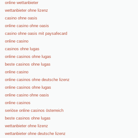
online wettanbieter
wettanbieter ohne lizenz
casino ohne oasis
online casino ohne oasis
casino ohne oasis mit paysafecard
online casino
casinos ohne lugas
online casinos ohne lugas
beste casinos ohne lugas
online casino
online casinos ohne deutsche lizenz
online casinos ohne lugas
online casino ohne oasis
online casinos
seriöse online casinos österreich
beste casinos ohne lugas
wettanbieter ohne lizenz
wettanbieter ohne deutsche lizenz