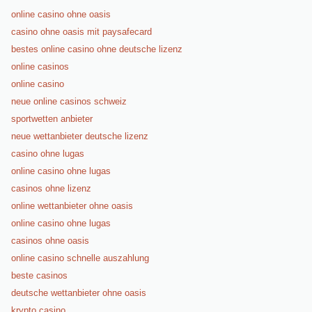
online casino ohne oasis
casino ohne oasis mit paysafecard
bestes online casino ohne deutsche lizenz
online casinos
online casino
neue online casinos schweiz
sportwetten anbieter
neue wettanbieter deutsche lizenz
casino ohne lugas
online casino ohne lugas
casinos ohne lizenz
online wettanbieter ohne oasis
online casino ohne lugas
casinos ohne oasis
online casino schnelle auszahlung
beste casinos
deutsche wettanbieter ohne oasis
krypto casino