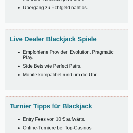
Übergang zu Echtgeld nahtlos.
Live Dealer Blackjack Spiele
Empfohlene Provider: Evolution, Pragmatic
Play.
Side Bets wie Perfect Pairs.
Mobile kompatibel rund um die Uhr.
Turnier Tipps für Blackjack
Entry Fees von 10 € aufwärts.
Online-Turniere bei Top-Casinos.