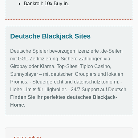
Bankroll: 10x Buy-in.
Deutsche Blackjack Sites
Deutsche Spieler bevorzugen lizenzierte .de-Seiten
mit GGL-Zertifizierung. Sichere Zahlungen via
Giropay oder Klarna. Top-Sites: Tipico Casino,
Sunnyplayer – mit deutschen Croupiers und lokalen
Promos. - Steuergerecht und datenschutzkonform. -
Hohe Limits für Highroller. - 24/7 Support auf Deutsch.
Finden Sie Ihr perfektes deutsches Blackjack-
Home.
poker online