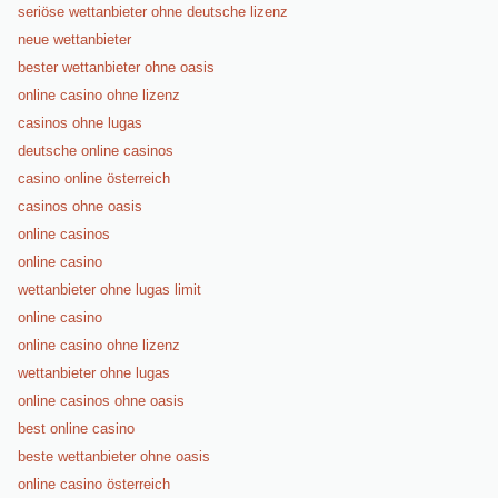
seriöse wettanbieter ohne deutsche lizenz
neue wettanbieter
bester wettanbieter ohne oasis
online casino ohne lizenz
casinos ohne lugas
deutsche online casinos
casino online österreich
casinos ohne oasis
online casinos
online casino
wettanbieter ohne lugas limit
online casino
online casino ohne lizenz
wettanbieter ohne lugas
online casinos ohne oasis
best online casino
beste wettanbieter ohne oasis
online casino österreich